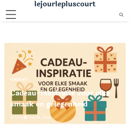
lejourlepluscourt
Ga
naar
de
inhoud
CADEAU
Cadeau-inspiratie voor elke
smaak en gelegenheid
Chris
mei 19, 2025