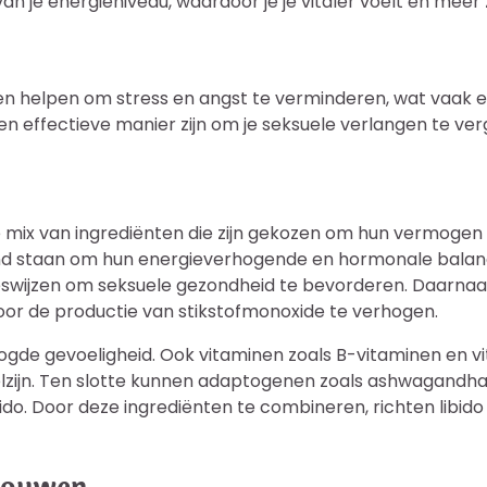
 je energieniveau, waardoor je je vitaler voelt en meer zi
elpen om stress en angst te verminderen, wat vaak een 
 effectieve manier zijn om je seksuele verlangen te ver
mix van ingrediënten die zijn gekozen om hun vermogen om
kend staan om hun energieverhogende en hormonale bala
eswijzen om seksuele gezondheid te bevorderen. Daarnaa
door de productie van stikstofmonoxide te verhogen.
ogde gevoeligheid. Ook vitaminen zoals B-vitaminen en v
elzijn. Ten slotte kunnen adaptogenen zoals ashwagandha
bido. Door deze ingrediënten te combineren, richten libido