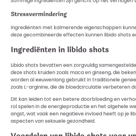
Sommige ingrediënten zijn gericht op het verhogen van
Stressvermindering
Ingrediënten met kalmerende eigenschappen kunnen h
deze gecombineerde effecten kunnen libido shots een
Ingrediënten in libido shots
Libido shots bevatten een zorgvuldig samengestelde 
deze shots kruiden zoals maca en ginseng, die be
worden al eeuwenlang gebruikt in traditionele gene
zoals L-arginine, die de bloedcirculatie verbeteren 
Dit kan leiden tot een betere doorbloeding en verho
rol spelen in de energieproductie en het algehele w
angst, wat vaak een negatieve invloed heeft op je li
aspecten van seksuele gezondheid.